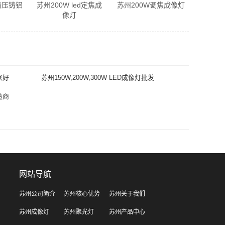
清压铸铝
苏州200W led定焦成
苏州200W调焦成像灯
像灯
家好
苏州150W,200W,300W LED成像灯批发
造商
网站导航
苏州公司简介
苏州核心优势
苏州关于我们
苏州成像灯
苏州聚光灯
苏州产品中心