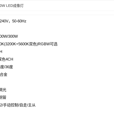
00W LED成像灯
40V，50-60Hz
00W/300W
00K(3200K+5600K双色)RGBW可选
H
双色4CH
度/36度
铝合金
性调光
铜管
2/手动控制/自走/主从