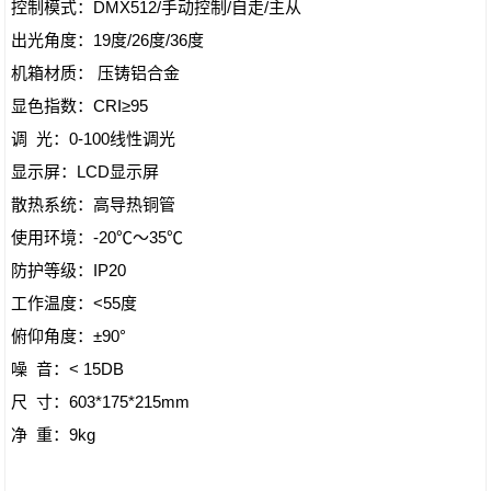
控制模式：DMX512/手动控制/自走/主从
出光角度：19度/26度/36度
机箱材质： 压铸铝合金
显色指数：CRI≥95
调 光：0-100线性调光
显示屏：LCD显示屏
散热系统：高导热铜管
使用环境：-20℃～35℃
防护等级：IP20
工作温度：<55度
俯仰角度：±90°
噪 音：< 15DB
尺 寸：603*175*215mm
净 重：9kg