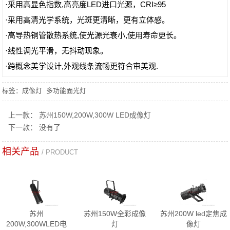
·采用高显色指数,高亮度LED进口光源，CRI≥95
·采用高清光学系统，光斑更清晰，更有立体感。
·高导热铜管散热系统,使光源光衰小,使用寿命更长。
·线性调光平滑，无抖动现象。
·跨概念美学设计,外观线条流畅更符合审美观.
标签：
成像灯
多功能面光灯
上一款：
苏州150W,200W,300W LED成像灯
下一款： 没有了
相关产品
/ PRODUCT
苏州
苏州150W全彩成像
苏州200W led定焦成
200W,300WLED电
灯
像灯