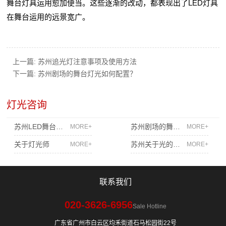
舞台灯具运用愈加便当。这些逐渐的改动，都表现出了LED灯具
在舞台运用的远景宽广。
上一篇:
苏州追光灯注意事项及使用方法
下一篇:
苏州剧场的舞台灯光如何配置？
灯光咨询
苏州LED舞台灯具分析
苏州剧场的舞台灯光如何配置？
MORE+
MORE+
关于灯光师
苏州关于光的解说
MORE+
MORE+
联系我们
020-3626-6956
Sale Hotline
广东省广州市白云区均禾街道石马松园街22号